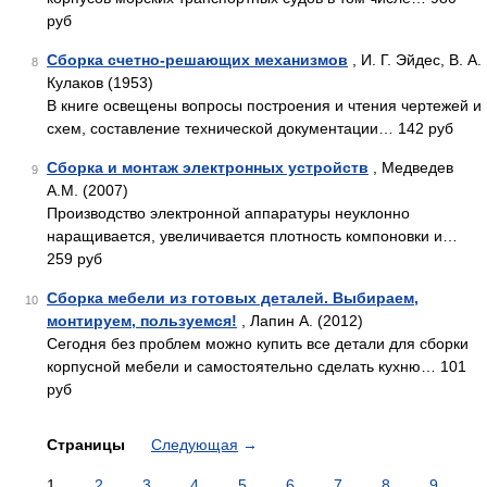
руб
Сборка счетно-решающих механизмов
, И. Г. Эйдес, В. А.
8
Кулаков (1953)
В книге освещены вопросы построения и чтения чертежей и
схем, составление технической докумен­тации… 142 руб
Сборка и монтаж электронных устройств
, Медведев
9
А.М. (2007)
Производство электронной аппаратуры неуклонно
наращивается, увеличивается плотность компоновки и…
259 руб
Сборка мебели из готовых деталей. Выбираем,
10
монтируем, пользуемся!
, Лапин А. (2012)
Сегодня без проблем можно купить все детали для сборки
корпусной мебели и самостоятельно сделать кухню… 101
руб
Страницы
Следующая
→
1
2
3
4
5
6
7
8
9